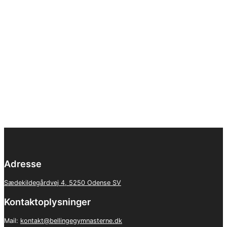
Adresse
Sædekildegårdvej 4, 5250 Odense SV
Kontaktoplysninger
Mail:
kontakt@bellingegymnasterne.dk