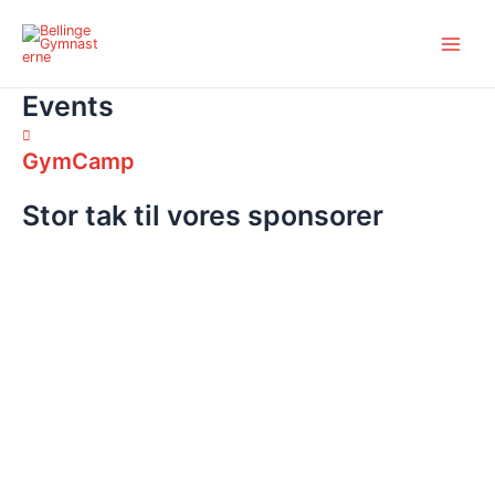
Gå
Main
til
Menu
indholdet
Events
GymCamp
Stor tak til vores sponsorer