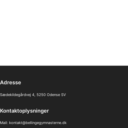
Adresse
Sædekildegårdvej 4, 5250 Odense SV
Kontaktoplysninger
Mail:
kontakt@bellingegymnasterne.dk